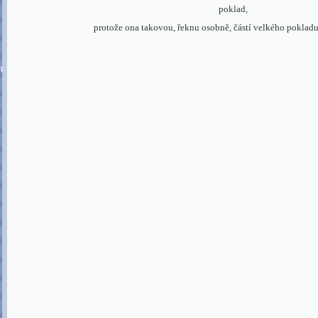
poklad,
protože ona takovou, řeknu osobně, částí velkého poklad
ormace