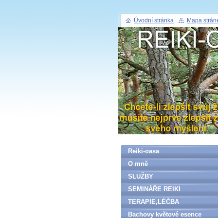
Úvodní stránka
Mapa strán
Reiki-oasa
O mně
SLUŽBY
SEMINÁŘE REIKI
TERAPIE,LÉČBA
Bachovy květové esence