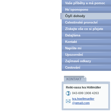
Vaše příběhy a má pomoc
Ho´oponopono
Čtyři dohody
Celestinské proroctví
Získejte vše co si přejete
Dalajláma
Kontakt
Napište mi
Upozornění
Zajímavé odkazy
Cestování
KONTAKT
Reiki-oasa Iva Höllmüller
043-699 1908 4263
iva.hoel
lmueller
@gmail.c
om