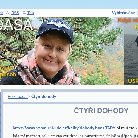
ek
RSS
Tisk
Vyhledávání:
Reiki-oasa
>
Čtyři dohody
ČTYŘI DOHODY
https://www.vesmirni-lide.cz/knihy/dohody.htm>TADY
si můžete k
kdo má možnost, tak i zrovna vytisknout a samozřejmě, úplně nejlépe si ji z