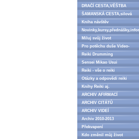
DRAČÍ CESTA,VĚŠTBA
ŠAMANSKÁ CESTA,silová
zvířata
Kniha návštěv
Novinky,kursy,přednášky,inf
Miluj svůj život
Pro potěchu duše Video-
denně aktualizováno
Reiki Drumming
Sensei Mikao Usui
Reiki - vše o reiki
Otázky a odpovědi reiki
Knihy Reiki aj.
ARCHIV AFIRMACÍ
ARCHIV CITÁTŮ
ARCHIV VIDEÍ
Archiv 2010-2013
Překvapení
Kdo změnil můj život