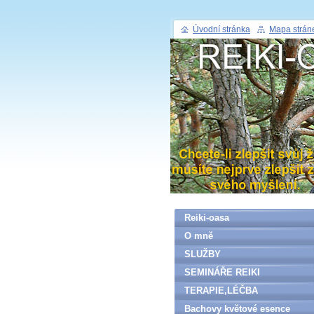
Úvodní stránka
Mapa strán
Reiki-oasa
O mně
SLUŽBY
SEMINÁŘE REIKI
TERAPIE,LÉČBA
Bachovy květové esence