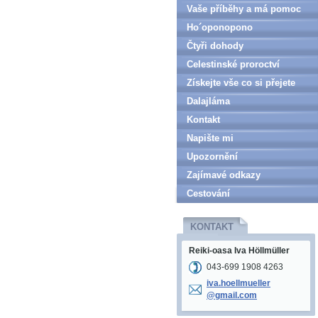
Vaše příběhy a má pomoc
Ho´oponopono
Čtyři dohody
Celestinské proroctví
Získejte vše co si přejete
Dalajláma
Kontakt
Napište mi
Upozornění
Zajímavé odkazy
Cestování
KONTAKT
Reiki-oasa Iva Höllmüller
043-699 1908 4263
iva.hoel
lmueller
@gmail.c
om