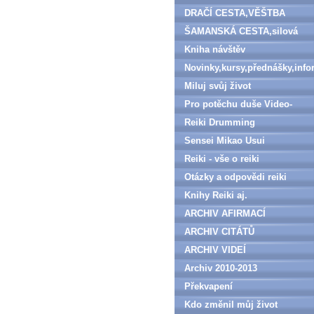
DRAČÍ CESTA,VĚŠTBA
ŠAMANSKÁ CESTA,silová
zvířata
Kniha návštěv
Novinky,kursy,přednášky,inf
Miluj svůj život
Pro potěchu duše Video-
denně aktualizováno
Reiki Drumming
Sensei Mikao Usui
Reiki - vše o reiki
Otázky a odpovědi reiki
Knihy Reiki aj.
ARCHIV AFIRMACÍ
ARCHIV CITÁTŮ
ARCHIV VIDEÍ
Archiv 2010-2013
Překvapení
Kdo změnil můj život