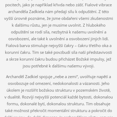
pocitech, jako je například křivda nebo zášť. Fialové vibrace
archanděla Zadkiela nám předají sílu k odpuštění. Z této
vyšší úrovně poznáme, že jsme obdařeni všemi zkušenostmi
k dalšímu růstu, jen je musíme uvolnit. Z hlubokého
odpuštění se rodí síla, nezbytná k našemu uvolnění a
osvobození, ale také k uvolnění a osvobození jiných lidí.
Fialová barva stimuluje nejvyšší čakry – čakru třetího oka a
korunní čakru. Tím se také povzbudí síla naší představivosti
a skrze korunní čakru budou přicházet Božské impulsy, jež
jsou potřebné k dalšímu našemu vývoji.
Archanděl Zadkiel spojuje „nebe a zemi“, uvolňuje napětí a
osvobozuje od omezení, nedokonalosti a vázanosti. Jeho
úkolem je rozšířit božskou strukturu v pozemském životě,
v dualitě. Rozvíjí nejvyšší potenciál každé bytosti, dokonalou
formu, dokonalé bytí, dokonalou strukturu. Tím obsahuje
také možnost překročit momentální strukturu a pokročit do