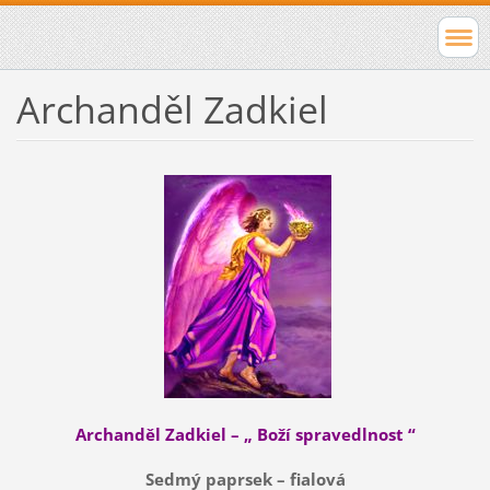
Archanděl Zadkiel
Archanděl Zadkiel – „ Boží spravedlnost “
Sedmý paprsek – fialová