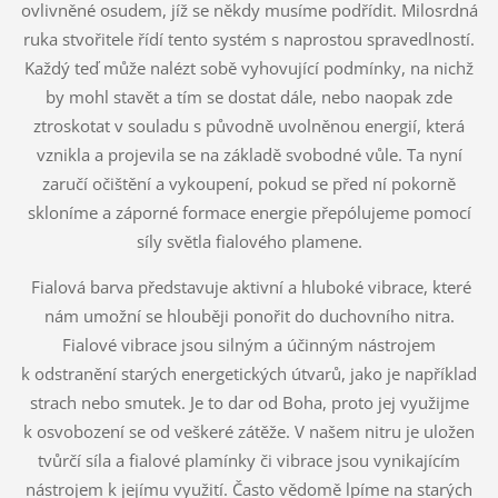
ovlivněné osudem, jíž se někdy musíme podřídit. Milosrdná
ruka stvořitele řídí tento systém s naprostou spravedlností.
Každý teď může nalézt sobě vyhovující podmínky, na nichž
by mohl stavět a tím se dostat dále, nebo naopak zde
ztroskotat v souladu s původně uvolněnou energií, která
vznikla a projevila se na základě svobodné vůle. Ta nyní
zaručí očištění a vykoupení, pokud se před ní pokorně
skloníme a záporné formace energie přepólujeme pomocí
síly světla fialového plamene.
Fialová barva představuje aktivní a hluboké vibrace, které
nám umožní se hlouběji ponořit do duchovního nitra.
Fialové vibrace jsou silným a účinným nástrojem
k odstranění starých energetických útvarů, jako je například
strach nebo smutek. Je to dar od Boha, proto jej využijme
k osvobození se od veškeré zátěže. V našem nitru je uložen
tvůrčí síla a fialové plamínky či vibrace jsou vynikajícím
nástrojem k jejímu využití. Často vědomě lpíme na starých