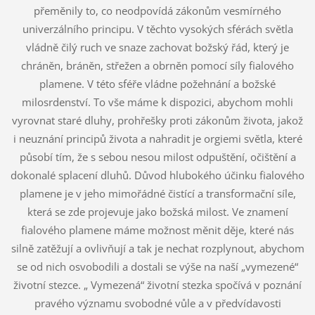
přeměnily to, co neodpovídá zákonům vesmírného
univerzálního principu. V těchto vysokých sférách světla
vládně čilý ruch ve snaze zachovat božský řád, který je
chráněn, bráněn, střežen a obrněn pomocí síly fialového
plamene. V této sféře vládne požehnání a božské
milosrdenství. To vše máme k dispozici, abychom mohli
vyrovnat staré dluhy, prohřešky proti zákonům života, jakož
i neuznání principů života a nahradit je orgiemi světla, které
působí tím, že s sebou nesou milost odpuštění, očištění a
dokonalé splacení dluhů. Důvod hlubokého účinku fialového
plamene je v jeho mimořádné čistící a transformační síle,
která se zde projevuje jako božská milost. Ve znamení
fialového plamene máme možnost měnit děje, které nás
silně zatěžují a ovlivňují a tak je nechat rozplynout, abychom
se od nich osvobodili a dostali se výše na naší „vymezené“
životní stezce. „ Vymezená“ životní stezka spočívá v poznání
pravého významu svobodné vůle a v předvídavosti