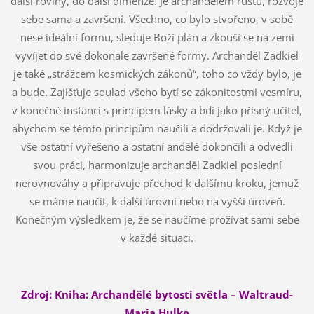
další roviny, do další dimenze. Je archandělem růstu, rozvoje
sebe sama a završení. Všechno, co bylo stvořeno, v sobě
nese ideální formu, sleduje Boží plán a zkouší se na zemi
vyvíjet do své dokonale završené formy. Archanděl Zadkiel
je také „strážcem kosmických zákonů“, toho co vždy bylo, je
a bude. Zajišťuje soulad všeho bytí se zákonitostmi vesmíru,
v konečné instanci s principem lásky a bdí jako přísný učitel,
abychom se těmto principům naučili a dodržovali je. Když je
vše ostatní vyřešeno a ostatní andělé dokončili a odvedli
svou práci, harmonizuje archanděl Zadkiel poslední
nerovnováhy a připravuje přechod k dalšímu kroku, jemuž
se máme naučit, k další úrovni nebo na vyšší úroveň.
Konečným výsledkem je, že se naučíme prožívat sami sebe
v každé situaci.
Zdroj: Kniha: Archandělé bytosti světla – Waltraud-
Maria Hulke