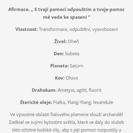
Afirmace. „ S tvojí pomocí odpouštím a tvoje pomoc
mě vede ke spasení “
Vlastnost:
Transformace, odpuštění, vysvobození
Živel:
Oheň
Den:
Sobota
Planeta:
Saturn
Kov:
Olovo
Drahokam:
Ametyst, agilit, fluorit
Éterické oleje:
Fialka, Ylang-Ylang, levandule
Ve výsostné oblasti fialového plamene slouží archanděl
Zadkiel se svými bytostmi světla, které se daly do služeb
této očistné božské síly, aby s její pomocí rozpustily a