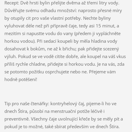
Recept: Dvě hrsti bylin přelijte dvěma až třemi litry vody.
Důvěřujte svému odhadu množství: naprosto přesné míry
by otupily cit pro vaše vlastní potřeby. Nechte byliny
vyluhovat déle než při přípravě čaje, tedy asi 15 minut, a
mezitím si napustte vodu do vany (předem ji vypláchněte
horkou vodou). Při sedací koupeli by měla hladina vody
dosahovat k bokům, ne až k břichu; pak přidejte scezený
výluh. Pokud se ve vodě cítíte dobře, ale koupel na váš vkus
příliš rychle chladne, přidejte si horkou vodu. Je na vás, zda
se potomto požitku osprchujete nebo ne. Přejeme vám
hodně potěšení!
Tip pro naše čtenářky: kontryhelový čaj, pijeme-li ho ve
dnech Štíra, působí na menstruační potíže léčivě i
preventivně. Všechny čaje uvolnující křeče by se měly pít a
pokud je to možné, také sbírat především ve dnech Štíra.