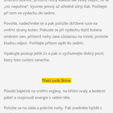
„nic nepohne“. Vyvinte jemný až středně silný tlak. Počítejte
při tom ve výdechu do sedmi.
Povolte, nadechněte se a pak položte zkřížené ruce na
vnitřní strany kolen. Pokuste se při výdechu tlačit kolena
směrem ven, přičemž nohy zase zůstanou na místě, protože
kladou odpor. Počítejte přitom opět do sedmi.
Opakujte postup ještě 2x a pak si vychutnejte dobrý pocit,
který toto cvičení zanechá.
Třetí cvik Štíra:
Působí báječně na vnitřní orgány, na břišní svaly a bederní
páteř a rozproudí energie v celém těle.
Položte se na záda a pokrčte nohy. Pak zvedněte hýždě z