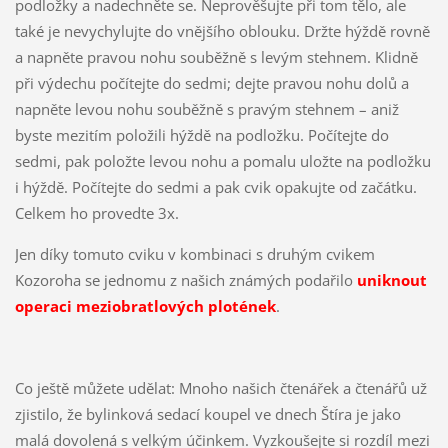
podložky a nadechněte se. Neprověšujte při tom tělo, ale
také je nevychylujte do vnějšího oblouku. Držte hýždě rovně
a napněte pravou nohu souběžně s levým stehnem. Klidně
při výdechu počítejte do sedmi; dejte pravou nohu dolů a
napněte levou nohu souběžně s pravým stehnem – aniž
byste mezitím položili hýždě na podložku. Počítejte do
sedmi, pak položte levou nohu a pomalu uložte na podložku
i hýždě. Počítejte do sedmi a pak cvik opakujte od začátku.
Celkem ho provedte 3x.
Jen díky tomuto cviku v kombinaci s druhým cvikem
Kozoroha se jednomu z našich známých podařilo
uniknout
operaci meziobratlových plotének
.
Co ještě můžete udělat: Mnoho našich čtenářek a čtenářů už
zjistilo, že bylinková sedací koupel ve dnech Štíra je jako
malá dovolená s velkým účinkem. Vyzkoušejte si rozdíl mezi