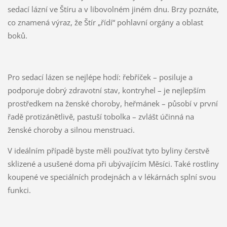
sedací lázní ve Štíru a v libovolném jiném dnu. Brzy poznáte,
co znamená výraz, že Štír „řídí“ pohlavní orgány a oblast
boků.
Pro sedací lázen se nejlépe hodí: řebříček – posiluje a
podporuje dobrý zdravotní stav, kontryhel – je nejlepším
prostředkem na ženské choroby, heřmánek – působí v první
řadě protizánětlivě, pastuší tobolka – zvlášt účinná na
ženské choroby a silnou menstruaci.
V ideálním případě byste měli používat tyto byliny čerstvě
sklizené a usušené doma při ubývajícím Měsíci. Také rostliny
koupené ve speciálních prodejnách a v lékárnách splní svou
funkci.