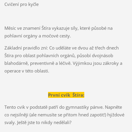
Cvičení pro kyčle
Měsíc ve znamení Štíra vykazuje síly, které působé na
pohlavní orgány a močové cesty.
Základní pravidlo zní: Co uděláte ve dvou až třech dnech
Štíra pro oblast pohlavních orgánů, působí dvojnásob
blahodárně, preventivně a léčivě. Výjimkou jsou zákroky a
operace v této oblasti.
První cvik Štíra:
Tento cvik v podstatě patří do gymnastiky pánve. Napněte
co nejsilněji (ale nemusíte se přitom hned zapotit!) hýždové
svaly. Ještě jste to nikdy nedělali?