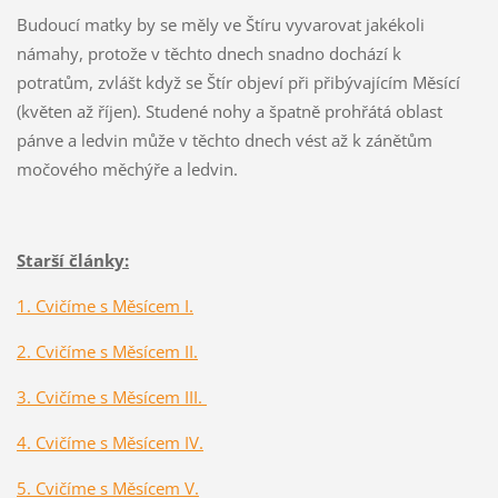
Budoucí matky by se měly ve Štíru vyvarovat jakékoli
námahy, protože v těchto dnech snadno dochází k
potratům, zvlášt když se Štír objeví při přibývajícím Měsící
(květen až říjen). Studené nohy a špatně prohřátá oblast
pánve a ledvin může v těchto dnech vést až k zánětům
močového měchýře a ledvin.
Starší články:
1. Cvičíme s Měsícem I.
2. Cvičíme s Měsícem II.
3. Cvičíme s Měsícem III.
4. Cvičíme s Měsícem IV.
5. Cvičíme s Měsícem V.