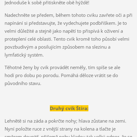
Jednoduše k sobě přitiskněte obě hýždě!
Nadechněte se předem, během tohoto cviku zavřete oči a při
napínání si představujte, že vydechujete podbřiškem. Je to
velmi důležité a stejně jako napětí to přispívá k oživení a
proteplení celé oblasti. Tento cvik kromě toho působí velmi
povzbudivým a posilujícím způsobem na slezinu a
lymfatický systém.
Těhotné ženy by cvik provádět neměly, tím spíše se ale
hodí pro dobu po porodu. Pomáhá děloze vrátit se do
původního stavu.
Druhý cvik Štíra:
Lehnětě si na záda a pokrčte nohy; hlava zůstane na zemi.
Nyní položte ruce z vnější strany na kolena a tlačte je
směrem dovnitř, přičemž nohy kladou tak velký odpor, že se