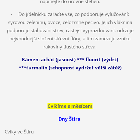
napínejte do úrovně stehen.
·
Do jídelníčku zařaďte vše, co podporuje vylučování:
syrovou zeleninu, ovoce, celozrnné pečivo. Jejich vláknina
podporuje stahování střev, častější vyprazdňování, udržuje
nejvhodnější složení střevní flóry, a tím zamezuje vzniku
rakoviny tlustého střeva.
Kámen: achát (jasnost) *** fluorit (výdrž)
***turmalín (schopnost vydržet větší zátěž)
Cvičíme s měsícem
Dny Štíra
Cviky ve Štíru