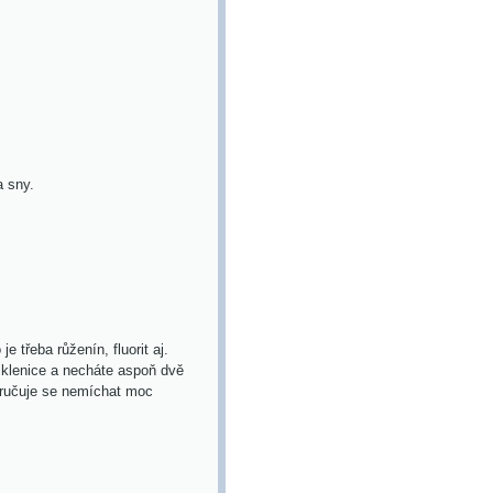
 sny.
 třeba růženín, fluorit aj.
 sklenice a necháte aspoň dvě
oručuje se nemíchat moc
.