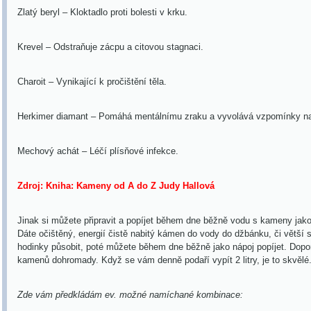
Zlatý beryl – Kloktadlo proti bolesti v krku.
Krevel – Odstraňuje zácpu a citovou stagnaci.
Charoit – Vynikající k pročištění těla.
Herkimer diamant – Pomáhá mentálnímu zraku a vyvolává vzpomínky na
Mechový achát – Léčí plís
ňové infekce.
Zdroj: Kniha:
Kameny od A do Z Judy Hallová
Jinak si můžete připravit a popíjet během dne běžně vodu s kameny jako je
Dáte očištěný, energií čistě nabitý kámen do vody do džbánku, či větší
hodinky působit, poté můžete během dne běžně jako nápoj popíjet. Dop
kamenů dohromady. Když se vám denně podaří vypít 2 litry, je to skvělé
Zde vám předkládám ev. možné namíchané kombinace: