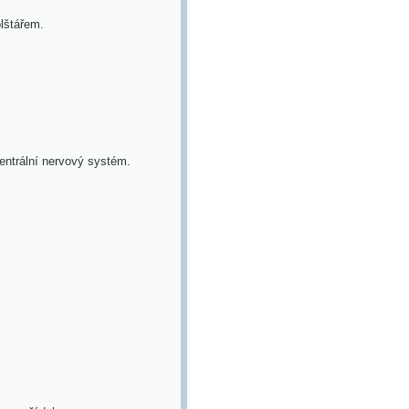
lštářem.
ntrální nervový systém.