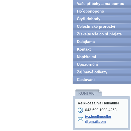
Vaše příběhy a má pomoc
Ho´oponopono
Čtyři dohody
Celestinské proroctví
Získejte vše co si přejete
Dalajláma
Kontakt
Napište mi
Upozornění
Zajímavé odkazy
Cestování
KONTAKT
Reiki-oasa Iva Höllmüller
043-699 1908 4263
iva.hoel
lmueller
@gmail.c
om