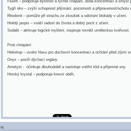
Fluorit – podporuje bystrost a rychlé chápání, dodá koncentraci a smysl 
Tygří oko – zvýší schopnost přijímání, pozornosti a připravenost/ochotu u
Rhodonit – pomůže při strachu ze zkoušek a odstraní blokády v učení.
Hnědý jaspis – vnáší radost do života a dobrý pocit z učení.
Sodalit – aktivuje logické myšlení, inspiruje rovněž uměleckou tvořivost.
Proti chrápání:
Heliotrop – uvolní hlavu pro duchovní koncentraci a ochrání před zlými s
Onyx – posílí dýchací orgány.
Ametyst - účinkuje dlouhodobě a nastoluje vnitřní klid a příjemné sny.
Horský krystal – podporuje krevní oběh.
na.