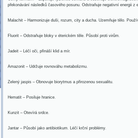
překonávání následků časového posunu. Odstraňuje negativní energii z e
Malachit – Harmonizuje duši, rozum, city a ducha. Uzem
ňuje tělo. Použ
Fluorit – Odstraňuje bloky v éterickém těle. Působí proti virům.
Jadeit – Léčí oči, přináší klid a mír.
Amazonit – Udržuje rovnováhu metabolizmu.
Zelený jaspis – Obnovuje biorytmus a přirozenou sexualitu.
Hematit – Posiluje hranice.
Kunzit – Otevírá srdce.
Jantar – Působí jako antibiotikum. Léčí krční problémy.