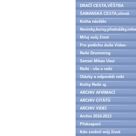
DRAČÍ CESTA,VĚŠTBA
ŠAMANSKÁ CESTA,silová
zvířata
Kniha návštěv
Novinky,kursy,přednášky,inf
Miluj svůj život
Pro potěchu duše Video-
denně aktualizováno
Reiki Drumming
Sensei Mikao Usui
Reiki - vše o reiki
Otázky a odpovědi reiki
Knihy Reiki aj.
ARCHIV AFIRMACÍ
ARCHIV CITÁTŮ
ARCHIV VIDEÍ
Archiv 2010-2013
Překvapení
Kdo změnil můj život