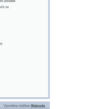
pro pořádek.
čit se.
ny.
Vytvořeno službou
Webnode