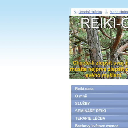
Úvodní stránka
Mapa strán
Reiki-oasa
O mně
SLUŽBY
SEMINÁŘE REIKI
TERAPIE,LÉČBA
Bachovy květové esence