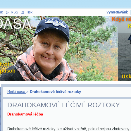
ek
RSS
Tisk
Vyhledávání:
Reiki-oasa
>
Drahokamové léčivé roztoky
DRAHOKAMOVÉ LÉČIVÉ ROZTOKY
Drahokamová léčba
Drahokamové léčivé roztoky lze užívat vnitřně, pokud nejsou zhotoven