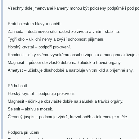
Všechny dole jmenované kameny mohou být položeny podpůrně i pod po
Proti bolestem hlavy a napětí:
Záhněda – dodá novou sílu, radost ze života a vnitřní stabilitu.
Tygří oko – uklidní nervy a zvýší schopnost přijímání.
Horský krystal – podpoří prokrvení.
Rhodonit – díky svému vysokému obsahu vápníku a manganu aktivuje ce
Magnesit – působí obzvláště dobře na žaludek a trávicí orgány.
Ametyst – účinkuje dlouhodobě a nastoluje vnitřní klid a příjemné sny.
Při hubnutí:
Horský krystal – podporuje prokrvení.
Magnesit - účinkuje obzvláště dobře na žaludek a trávicí orgány.
Selenit – aktivuje mozek.
Červený jaspis – podporuje výdrž, krevní oběh a tok energie v těle.
Podpora při učení: