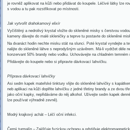
je rovněž aplikovat na kůži nebo přidávat do koupele. Léčivé látky lze r
s vodou a tu pak rozstřikovat po místnosti.
Jak vytvořit drahokamový elixír
ormace
Vyčištěný a nedrolivý krystal vložte do skleněné misky s čerstvou vodou
kameny dávejte do malé skleničky a teprve tu postavte do skleněné mis
Na dvanáct hodin nechte misku stát na slunci. Poté krystal vyndejte a te
nalijte do skleněné láhve s neprodyšným uzávěrem. Má-li vydržet déle ne
konzervant 50% brandy nebo vodku. Uchovávejte na chladném temném 
Přidávejte do koupele nebo si připravte dávkovací lahvičku.
Příprava dávkovací lahvičky
Asi sedm kapek mateřské tinktury vlijte do skleněné lahvičky s kapátkem
neb aplikaci na kůži dopl
ňte lahvičku z jedné třetiny brandy a ze dvou třet
jako oční kapky, nepřidáváme do něj alkohol. Uživejte sedm kapek denn
lze používat výhradně zevně).
Modrý krajkový achát – Léčí oční infekci.
Černý turmalín – Zajišťuje fyzickou ochranu a odstiňuje elektromagnetick