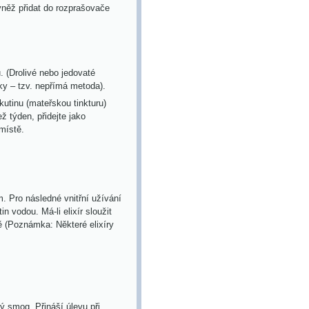
ovněž přidat do rozprašovače
. (Drolivé nebo jedovaté
ky – tzv. nepřímá metoda).
kutinu (mateřskou tinkturu)
ž týden, přidejte jako
místě.
. Pro následné vnitřní užívání
in vodou. Má-li elixír sloužit
ě (Poznámka: Některé elixíry
ý smog. Přináší úlevu při