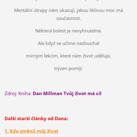
Mentální útrapy nám ukazují, jakou léčivou moc má
současnost.
Některá bolest je nevyhnutelná.
Ale když se učíme naslouchat
mírným lekcím, které nám život uděluje,
trýzen pomíjí.
Zdroj: Kniha:
Dan Millman Tvůj život má cíl
Další starší články od Dana:
1. Kdo změnil můj život