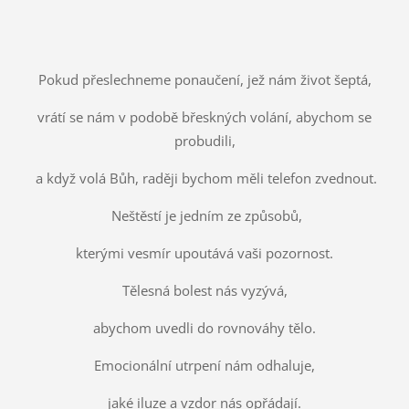
Pokud přeslechneme ponaučení, jež nám život šeptá,
vrátí se nám v podobě břeskných volání, abychom se
probudili,
a když volá Bůh, raději bychom měli telefon zvednout.
Neštěstí je jedním ze způsobů,
kterými vesmír upoutává vaši pozornost.
Tělesná bolest nás vyzývá,
abychom uvedli do rovnováhy tělo.
Emocionální utrpení nám odhaluje,
jaké iluze a vzdor nás opřádají.