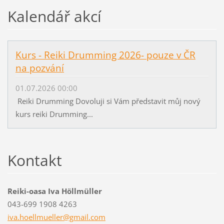
Kalendář akcí
Kurs - Reiki Drumming 2026- pouze v ČR
na pozvání
01.07.2026 00:00
Reiki Drumming Dovoluji si Vám představit můj nový
kurs reiki Drumming...
Kontakt
Reiki-oasa Iva Höllmüller
043-699 1908 4263
iva.hoel
lmueller
@gmail.c
om