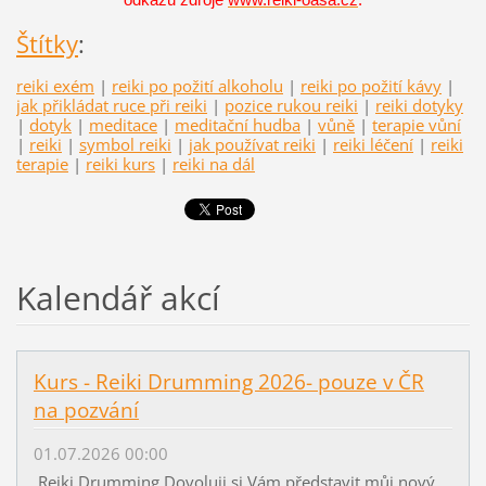
Štítky
:
reiki exém
|
reiki po požití alkoholu
|
reiki po požití kávy
|
jak přikládat ruce při reiki
|
pozice rukou reiki
|
reiki dotyky
|
dotyk
|
meditace
|
meditační hudba
|
vůně
|
terapie vůní
|
reiki
|
symbol reiki
|
jak používat reiki
|
reiki léčení
|
reiki
terapie
|
reiki kurs
|
reiki na dál
Kalendář akcí
Kurs - Reiki Drumming 2026- pouze v ČR
na pozvání
01.07.2026 00:00
Reiki Drumming Dovoluji si Vám představit můj nový