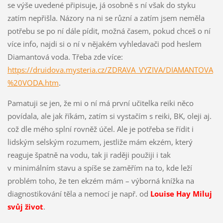
se výše uvedené připisuje, já osobně s ní však do styku
zatím nepřišla. Názory na ni se různí a zatím jsem neměla
potřebu se po ní dále pídit, možná časem, pokud chceš o ní
více info, najdi si o ní v nějakém vyhledavači pod heslem
Diamantová voda. Třeba zde více:
https://druidova.mysteria.cz/ZDRAVA_VYZIVA/DIAMANTOVA
%20VODA.htm
.
Pamatuji se jen, že mi o ní má první učitelka reiki něco
povídala, ale jak říkám, zatím si vystačím s reiki, BK, oleji aj.
což dle mého splní rovněž účel. Ale je potřeba se řídit i
lidským selským rozumem, jestliže mám ekzém, který
reaguje špatně na vodu, tak ji raději použiji i tak
v minimálním stavu a spíše se zaměřím na to, kde leží
problém toho, že ten ekzém mám – výborná knížka na
diagnostikování těla a nemocí je např. od
Louise
Hay Miluj
svůj život
.