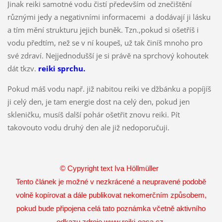
Jinak reiki samotné vodu čistí především od znečištění
různými jedy a negativními informacemi a dodávají ji lásku
a tím mění strukturu jejich buněk. Tzn.,pokud si ošetříš i
vodu předtím, než se v ní koupeš, už tak činíš mnoho pro
své zdraví. Nejjednodušší je si právě na sprchový kohoutek
dát tkzv.
reiki sprchu.
Pokud máš vodu např. již nabitou reiki ve džbánku a popíjíš
ji celý den, je tam energie dost na celý den, pokud jen
skleničku, musíš další pohár ošetřit znovu reiki. Pít
takovouto vodu druhý den ale již nedoporučuji.
© Cypyright text Iva Höllmüller
Tento článek je možné v nezkrácené a neupravené podobě
volně kopírovat a dále publikovat nekomerčním způsobem,
pokud bude připojena celá tato poznámka včetně aktivního
odkazu zdroje
www.reiki-oasa.cz
.