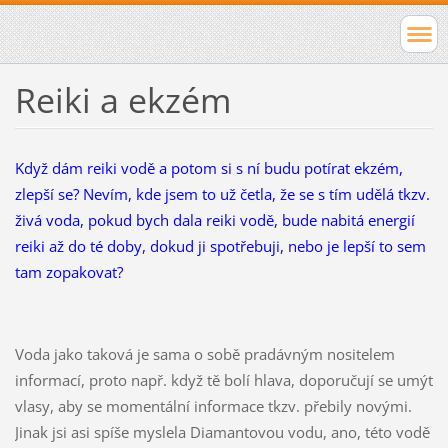
Reiki a ekzém
Když dám reiki vodě a potom si s ní budu potírat ekzém,
zlepší se? Nevím, kde jsem to už četla, že se s tím udělá tkzv.
živá voda, pokud bych dala reiki vodě, bude nabitá energií
reiki až do té doby, dokud ji spotřebuji, nebo je lepší to sem
tam zopakovat?
Voda jako taková je sama o sobě pradávným nositelem
informací, proto např. když tě bolí hlava, doporučují se umýt
vlasy, aby se momentální informace tkzv. přebily novými.
Jinak jsi asi spíše myslela Diamantovou vodu, ano, této vodě