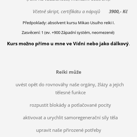
Včetně skript, certifikátu a nápojů
3900,- Kč
Předpoklady: absolvent kursu Mikao Usuiho reiki I.
Zasvěcení: 1 (ev. +900 Západní systém, neomezené)
Kurs možno přímo u mne ve Vídni nebo jako dálkový
.
Reiki může
uvést opět do rovnováhy naše orgány, žlázy a jejich
tělesné funkce
rozpustit blokády a potlačované pocity
aktivovat a urychlit samoregenerační síly těla
upravit naše přirozené potřeby