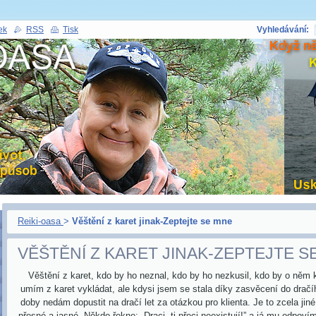
ek
RSS
Tisk
Vyhledávání:
Reiki-oasa
>
Věštění z karet jinak-Zeptejte se mne
VĚŠTĚNÍ Z KARET JINAK-ZEPTEJTE S
Věštění z karet, kdo by ho neznal, kdo by ho nezkusil, kdo by o něm 
umím z karet vykládat, ale kdysi jsem se stala díky zasvěcení do dračí
doby nedám dopustit na dračí let za otázkou pro klienta. Je to zcela jiné
přesné a jasné. Někdo řekne: „Draci, ti přeci neexistují!” a já mu odpovím