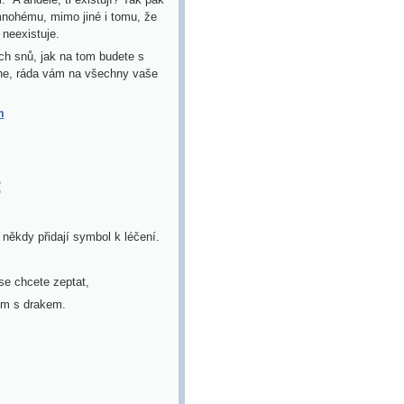
 mnohému, mimo jiné i tomu, že
neexistuje.
h snů, jak na tom budete s
 mne, ráda vám na všechny vaše
m
:
někdy přidají symbol k léčení.
 se chcete zeptat,
etem s drakem.