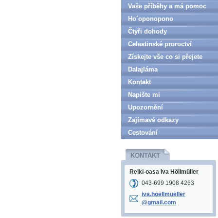
Vaše příběhy a má pomoc
Ho´oponopono
Čtyři dohody
Celestinské proroctví
Získejte vše co si přejete
Dalajláma
Kontakt
Napište mi
Upozornění
Zajímavé odkazy
Cestování
KONTAKT
Reiki-oasa Iva Höllmüller
043-699 1908 4263
iva.hoel
lmueller
@gmail.c
om