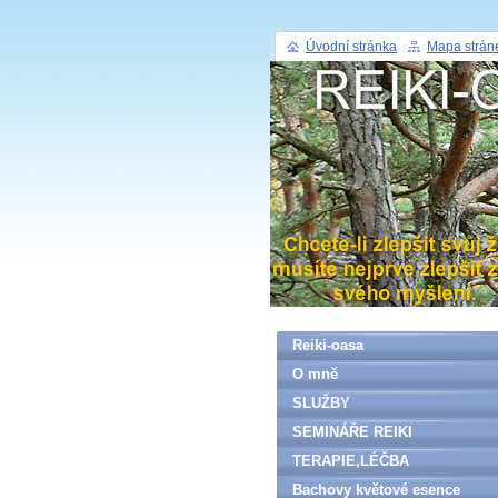
Úvodní stránka
Mapa strán
Reiki-oasa
O mně
SLUŽBY
SEMINÁŘE REIKI
TERAPIE,LÉČBA
Bachovy květové esence