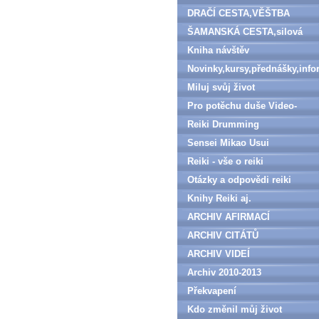
DRAČÍ CESTA,VĚŠTBA
ŠAMANSKÁ CESTA,silová
zvířata
Kniha návštěv
Novinky,kursy,přednášky,inf
Miluj svůj život
Pro potěchu duše Video-
denně aktualizováno
Reiki Drumming
Sensei Mikao Usui
Reiki - vše o reiki
Otázky a odpovědi reiki
Knihy Reiki aj.
ARCHIV AFIRMACÍ
ARCHIV CITÁTŮ
ARCHIV VIDEÍ
Archiv 2010-2013
Překvapení
Kdo změnil můj život