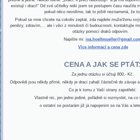
existují i draci!” Od své učitelky reiki jsem se postupem času naučila
pokud něco nevidíme, tak to ještě neznamená, že to 
Pokud se mne chcete na cokoliv zeptat, zda najdete muže/ženu svýc
penězy, zdravím,… ale i věci z minulosti či budoucnosti, kontaktujte
ormace
otázky pomocí draků odpovím.
Napište mi:
iva.hoellmueller@gmail.co
Více informací a cena zde
CENA A JAK SE PTÁT
Za jednu otázku si účtuji 800,- Kč.
Odpovědi jsou někdy přímé, někdy je draci zahalí částečně do závoje a 
Co je k tomu z Vaší strany zapotřebí:
Vlastně nic, jen jedno jediné, pořádně si rozmyslet, na co
o ostatní se postarám již já napojením se na Vás a l