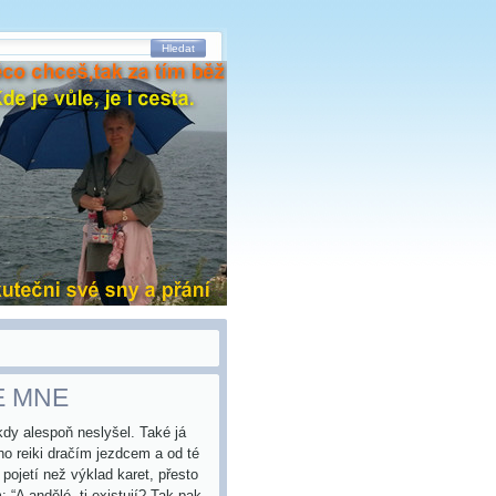
Hledat
E MNE
kdy alespo
ň neslyšel. Také já
ho reiki dračím jezdcem a od té
 pojetí než výklad karet, přesto
: “A andělé, ti existují? Tak pak