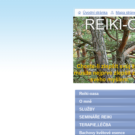
Úvodní stránka
Mapa strán
Reiki-oasa
O mně
SLUŽBY
SEMINÁŘE REIKI
TERAPIE,LÉČBA
Bachovy květové esence