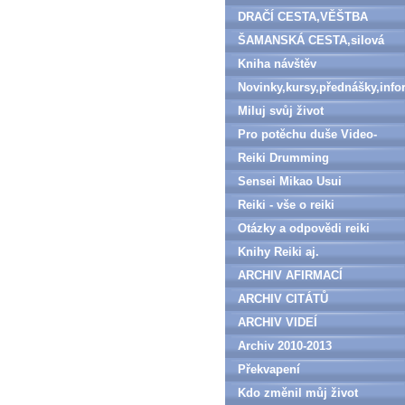
DRAČÍ CESTA,VĚŠTBA
ŠAMANSKÁ CESTA,silová
zvířata
Kniha návštěv
Novinky,kursy,přednášky,inf
Miluj svůj život
Pro potěchu duše Video-
denně aktualizováno
Reiki Drumming
Sensei Mikao Usui
Reiki - vše o reiki
Otázky a odpovědi reiki
Knihy Reiki aj.
ARCHIV AFIRMACÍ
ARCHIV CITÁTŮ
ARCHIV VIDEÍ
Archiv 2010-2013
Překvapení
Kdo změnil můj život