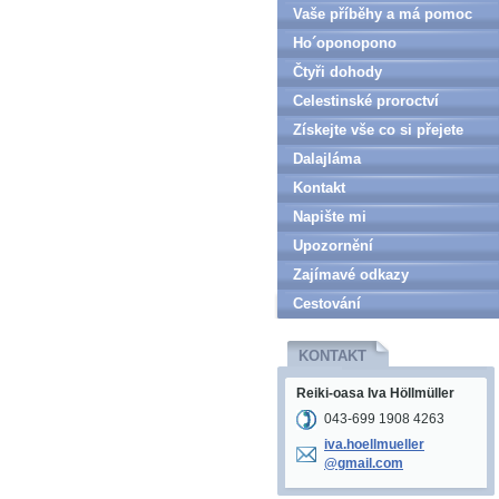
Vaše příběhy a má pomoc
Ho´oponopono
Čtyři dohody
Celestinské proroctví
Získejte vše co si přejete
Dalajláma
Kontakt
Napište mi
Upozornění
Zajímavé odkazy
Cestování
KONTAKT
Reiki-oasa Iva Höllmüller
043-699 1908 4263
iva.hoel
lmueller
@gmail.c
om