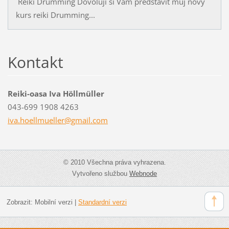
Reiki Drumming Dovoluji si Vám představit můj nový
kurs reiki Drumming...
Kontakt
Reiki-oasa Iva Höllmüller
043-699 1908 4263
iva.hoel
lmueller
@gmail.c
om
© 2010 Všechna práva vyhrazena.
Vytvořeno službou
Webnode
Zobrazit:
Mobilní verzi
|
Standardní verzi