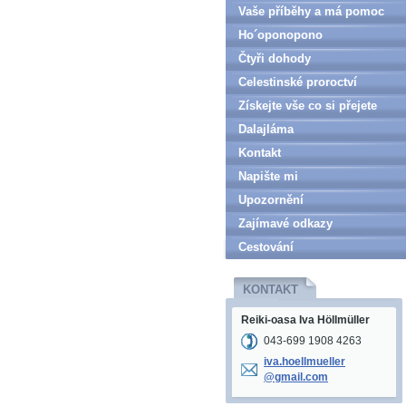
Vaše příběhy a má pomoc
Ho´oponopono
Čtyři dohody
Celestinské proroctví
Získejte vše co si přejete
Dalajláma
Kontakt
Napište mi
Upozornění
Zajímavé odkazy
Cestování
KONTAKT
Reiki-oasa Iva Höllmüller
043-699 1908 4263
iva.hoel
lmueller
@gmail.c
om