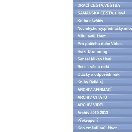
DRAČÍ CESTA,VĚŠTBA
ŠAMANSKÁ CESTA,silová
zvířata
Kniha návštěv
Novinky,kursy,přednášky,inf
Miluj svůj život
Pro potěchu duše Video-
denně aktualizováno
Reiki Drumming
Sensei Mikao Usui
Reiki - vše o reiki
Otázky a odpovědi reiki
Knihy Reiki aj.
ARCHIV AFIRMACÍ
ARCHIV CITÁTŮ
ARCHIV VIDEÍ
Archiv 2010-2013
Překvapení
Kdo změnil můj život