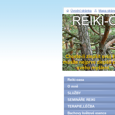
Úvodní stránka
Mapa strán
Reiki-oasa
O mně
SLUŽBY
SEMINÁŘE REIKI
TERAPIE,LÉČBA
Bachovy květové esence