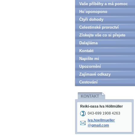
Vaše příběhy a má pomoc
Ho´oponopono
Čtyři dohody
Celestinské proroctví
Získejte vše co si přejete
Dalajláma
Kontakt
Napište mi
Upozornění
Zajímavé odkazy
Cestování
KONTAKT
Reiki-oasa Iva Höllmüller
043-699 1908 4263
iva.hoel
lmueller
@gmail.c
om