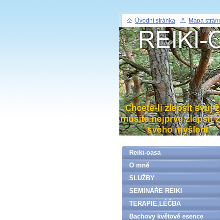
Úvodní stránka
Mapa strán
Reiki-oasa
O mně
SLUŽBY
SEMINÁŘE REIKI
TERAPIE,LÉČBA
Bachovy květové esence