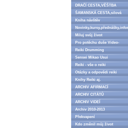
DRAČÍ CESTA,VĚŠTBA
ŠAMANSKÁ CESTA,silová
zvířata
Kniha návštěv
Novinky,kursy,přednášky,inf
Miluj svůj život
Pro potěchu duše Video-
denně aktualizováno
Reiki Drumming
Sensei Mikao Usui
Reiki - vše o reiki
Otázky a odpovědi reiki
Knihy Reiki aj.
ARCHIV AFIRMACÍ
ARCHIV CITÁTŮ
ARCHIV VIDEÍ
Archiv 2010-2013
Překvapení
Kdo změnil můj život