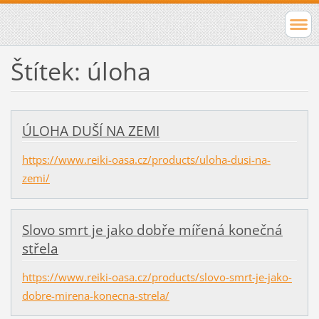
Štítek: úloha
ÚLOHA DUŠÍ NA ZEMI
https://www.reiki-oasa.cz/products/uloha-dusi-na-
zemi/
Slovo smrt je jako dobře mířená konečná
střela
https://www.reiki-oasa.cz/products/slovo-smrt-je-jako-
dobre-mirena-konecna-strela/