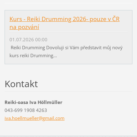
Kurs - Reiki Drumming 2026- pouze v ČR
na pozvání
01.07.2026 00:00
Reiki Drumming Dovoluji si Vám představit můj nový
kurs reiki Drumming...
Kontakt
Reiki-oasa Iva Höllmüller
043-699 1908 4263
iva.hoel
lmueller
@gmail.c
om