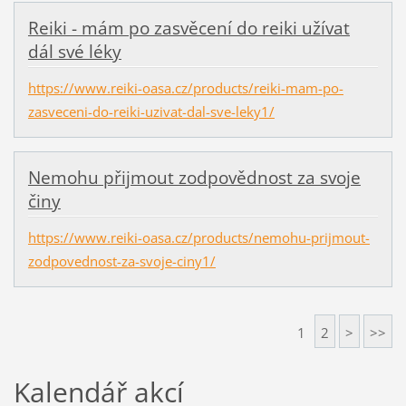
Reiki - mám po zasvěcení do reiki užívat
dál své léky
https://www.reiki-oasa.cz/products/reiki-mam-po-
zasveceni-do-reiki-uzivat-dal-sve-leky1/
Nemohu přijmout zodpovědnost za svoje
činy
https://www.reiki-oasa.cz/products/nemohu-prijmout-
zodpovednost-za-svoje-ciny1/
1
2
>
>>
Kalendář akcí