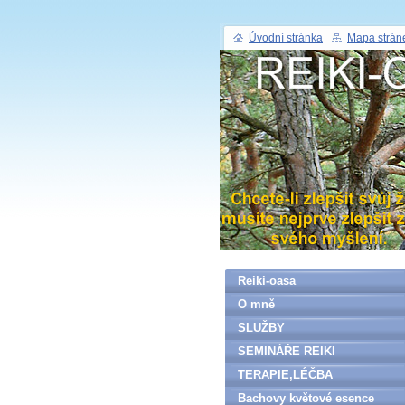
Úvodní stránka
Mapa strán
Reiki-oasa
O mně
SLUŽBY
SEMINÁŘE REIKI
TERAPIE,LÉČBA
Bachovy květové esence