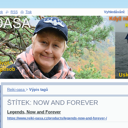
ek
RSS
Tisk
Vyhledávání:
Reiki-oasa
>
Výpis tagů
ŠTÍTEK: NOW AND FOREVER
Legends, Now and Forever
https://www.reiki-oasa.cz/products/legends-now-and-forever-/