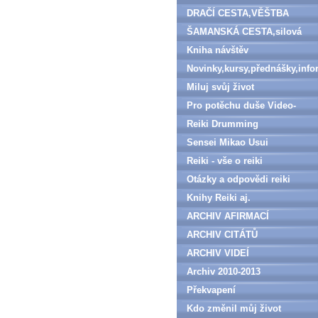
DRAČÍ CESTA,VĚŠTBA
ŠAMANSKÁ CESTA,silová
zvířata
Kniha návštěv
Novinky,kursy,přednášky,inf
Miluj svůj život
Pro potěchu duše Video-
denně aktualizováno
Reiki Drumming
Sensei Mikao Usui
Reiki - vše o reiki
Otázky a odpovědi reiki
Knihy Reiki aj.
ARCHIV AFIRMACÍ
ARCHIV CITÁTŮ
ARCHIV VIDEÍ
Archiv 2010-2013
Překvapení
Kdo změnil můj život