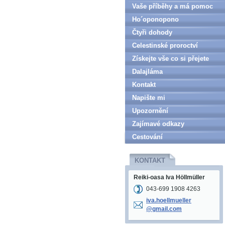
Vaše příběhy a má pomoc
Ho´oponopono
Čtyři dohody
Celestinské proroctví
Získejte vše co si přejete
Dalajláma
Kontakt
Napište mi
Upozornění
Zajímavé odkazy
Cestování
KONTAKT
Reiki-oasa Iva Höllmüller
043-699 1908 4263
iva.hoel
lmueller
@gmail.c
om