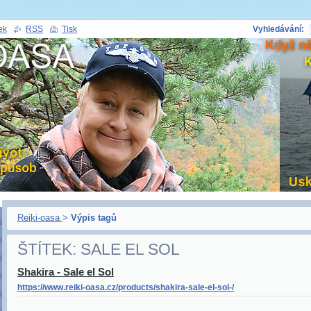
ek
RSS
Tisk
Vyhledávání:
Reiki-oasa
>
Výpis tagů
ŠTÍTEK: SALE EL SOL
Shakira - Sale el Sol
https://www.reiki-oasa.cz/products/shakira-sale-el-sol-/