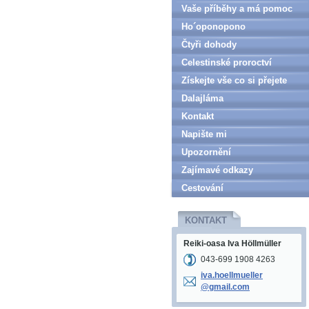
Vaše příběhy a má pomoc
Ho´oponopono
Čtyři dohody
Celestinské proroctví
Získejte vše co si přejete
Dalajláma
Kontakt
Napište mi
Upozornění
Zajímavé odkazy
Cestování
KONTAKT
Reiki-oasa Iva Höllmüller
043-699 1908 4263
iva.hoel
lmueller
@gmail.c
om