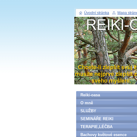
Úvodní stránka
Mapa strán
Reiki-oasa
O mně
SLUŽBY
SEMINÁŘE REIKI
TERAPIE,LÉČBA
Bachovy květové esence