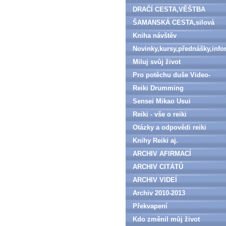
DRAČÍ CESTA,VĚŠTBA
ŠAMANSKÁ CESTA,silová
zvířata
Kniha návštěv
Novinky,kursy,přednášky,inf
Miluj svůj život
Pro potěchu duše Video-
denně aktualizováno
Reiki Drumming
Sensei Mikao Usui
Reiki - vše o reiki
Otázky a odpovědi reiki
Knihy Reiki aj.
ARCHIV AFIRMACÍ
ARCHIV CITÁTŮ
ARCHIV VIDEÍ
Archiv 2010-2013
Překvapení
Kdo změnil můj život