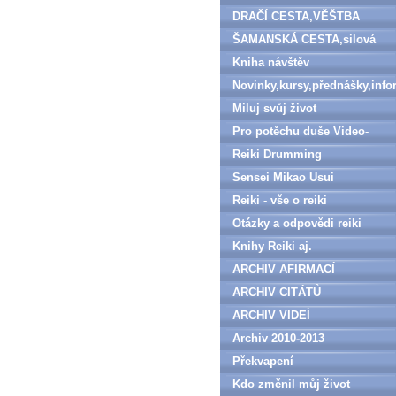
DRAČÍ CESTA,VĚŠTBA
ŠAMANSKÁ CESTA,silová
zvířata
Kniha návštěv
Novinky,kursy,přednášky,inf
Miluj svůj život
Pro potěchu duše Video-
denně aktualizováno
Reiki Drumming
Sensei Mikao Usui
Reiki - vše o reiki
Otázky a odpovědi reiki
Knihy Reiki aj.
ARCHIV AFIRMACÍ
ARCHIV CITÁTŮ
ARCHIV VIDEÍ
Archiv 2010-2013
Překvapení
Kdo změnil můj život