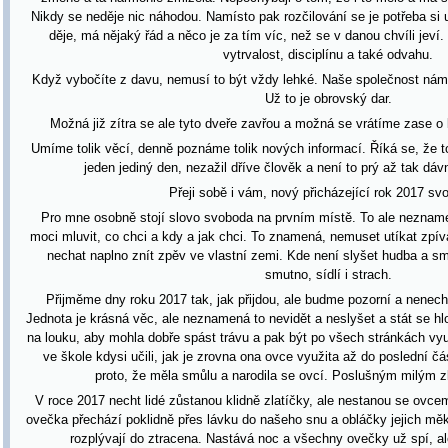
Nikdy se neděje nic náhodou. Namísto pak rozčilování se je potřeba si 
děje, má nějaký řád a něco je za tím víc, než se v danou chvíli jeví.
vytrvalost, disciplínu a také odvahu.
Když vybočíte z davu, nemusí to být vždy lehké. Naše společnost nám 
Už to je obrovský dar.
Možná již zítra se ale tyto dveře zavřou a možná se vrátíme zase o
Umíme tolik věcí, denně poznáme tolik nových informací. Říká se, že 
jeden jediný den, nezažil dříve člověk a není to prý až tak dávn
Přeji sobě i vám, nový přicházející rok 2017 sv
Pro mne osobně stojí slovo svoboda na prvním místě. To ale neznamen
moci mluvit, co chci a kdy a jak chci. To znamená, nemuset utíkat zpív
nechat naplno znít zpěv ve vlastní zemi. Kde není slyšet hudba a sm
smutno, sídlí i strach.
Přijměme dny roku 2017 tak, jak přijdou, ale budme pozorní a nenech
Jednota je krásná věc, ale neznamená to nevidět a neslyšet a stát se hl
na louku, aby mohla dobře spást trávu a pak být po všech stránkách vy
ve škole kdysi učili, jak je zrovna ona ovce využita až do poslední 
proto, že měla smůlu a narodila se ovcí. Poslušným milým zl
V roce 2017 necht lidé zůstanou klidně zlatíčky, ale nestanou se ovcemi.
ovečka přechází poklidně přes lávku do našeho snu a obláčky jejich mě
rozplývají do ztracena. Nastává noc a všechny ovečky už spí, a