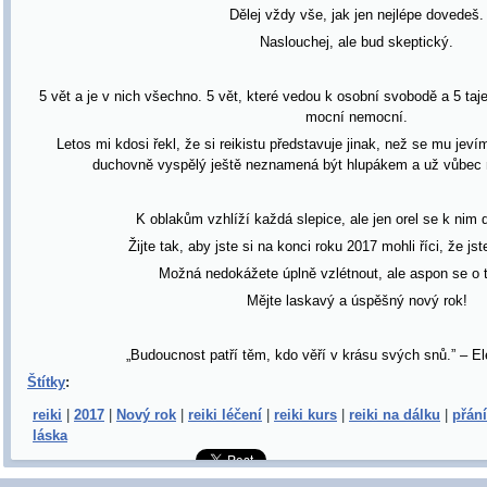
Dělej vždy vše, jak jen nejlépe dovedeš.
Naslouchej, ale bud skeptický.
5 vět a je v nich všechno. 5 vět, které vedou k osobní svobodě a 5 taj
mocní nemocní.
Letos mi kdosi řekl, že si reikistu představuje jinak, než se mu jev
duchovně vyspělý ještě neznamená být hlupákem a už vůbec ne
K oblakům vzhlíží každá slepice, ale jen orel se k nim
Žijte tak, aby jste si na konci roku 2017 mohli říci, že jst
Možná nedokážete úplně vzlétnout, ale aspon se o 
Mějte laskavý a úspěšný nový rok!
„Budoucnost patří těm, kdo věří v krásu svých snů.” – E
Štítky
:
reiki
|
2017
|
Nový rok
|
reiki léčení
|
reiki kurs
|
reiki na dálku
|
přání
láska