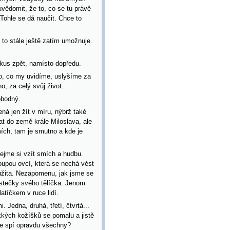
uvědomit, že to, co se tu právě
 Tohle se dá naučit. Chce to
to stále ještě zatím umožnuje.
 kus zpět, namísto dopředu.
to, co my uvidíme, uslyšíme za
o, za celý svůj život.
obodný.
á jen žít v míru, nýbrž také
at do země krále Miloslava, ale
ích, tam je smutno a kde je
ejme si vzít smích a hudbu.
oupou ovcí, která se nechá vést
užita. Nezapomenu, jak jsme se
částečky svého tělíčka. Jenom
atíčkem v ruce lidí.
 Jedna, druhá, třetí, čtvrtá...
kkých kožíšků se pomalu a jistě
le spí opravdu všechny?