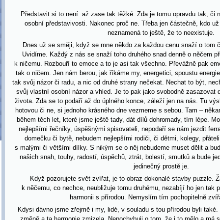
Představit si to není až zase tak těžké. Zda je tomu opravdu tak, či
osobní představivosti. Nakonec proč ne. Třeba jen částečně, kdo už 
neznamená to ještě, že to neexistuje.
Dnes už se směji, když se mne někdo za každou cenu snaží o tom č
Uvidíme. Každý z nás se snaží toho druhého snad denně o něčem přes
k ničemu. Rozbouří to emoce a to je asi tak všechno. Převážně pak emoc
tak o ničem. Jen nám berou, jak říkáme my, energetici, spoustu energie. 
tak svůj názor či radu, a nic od druhé strany nečekat. Nechat to být, ne
svůj vlastní osobní názor a vhled. Je to pak jako svobodně zasazovat
života. Zda se to podaří až do úplného konce, záleží jen na nás. Tu výs
hotovou či ne, si jednoho krásného dne vezmeme s sebou. Tam – něka
během těch let, které jsme ještě tady, dát dílů dohromady, tím lépe. 
nejlepšími řečníky, úspěšnými spisovateli, nepodaří se nám jezdit fer
domečku či bytě, nebudem nejlepšími rodiči, či dětmi, kolegy, přátel
s malými či většími dílky. S nikým se o něj nebudeme muset dělit a bu
našich snah, touhy, radostí, úspěchů, ztrát, bolestí, smutků a bude j
jedinečný prostě je.
Když pozorujete svět zvířat, je to obraz dokonalé stavby puzzle. Ž
k něčemu, co nechce, neubližuje tomu druhému, nezabíjí ho jen tak p
harmonii s přírodou. Nemyslím tím pochopitelně zvířa
Kdysi dávno jsme zřejmě i my, lidé, v souladu s tou přírodou byli také
změně a ta harmonie zmizela. Nepochybuji o tom, že i to mělo a má