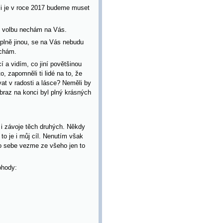
 si je v roce 2017 budeme muset
i volbu nechám na Vás.
plně jinou, se na Vás nebudu
echám.
cí a vidím, co jiní povětšinou
, zapomněli ti lidé na to, že
at v radosti a lásce? Neměli by
braz na konci byl plný krásných
e i závoje těch druhých. Někdy
to je i můj cíl. Nenutím však
ro sebe vezme ze všeho jen to
ohody: