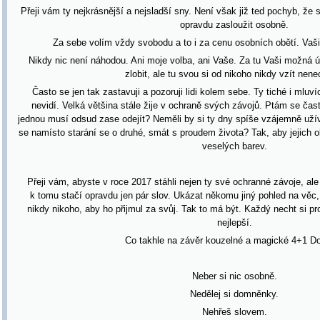
Přeji vám ty nejkrásnější a nejsladší sny. Není však již ted pochyb, že
opravdu zasloužit osobně.
Za sebe volím vždy svobodu a to i za cenu osobních obětí. Vaš
Nikdy nic není náhodou. Ani moje volba, ani Vaše. Za tu Vaši možná ú
zlobit, ale tu svou si od nikoho nikdy vzít nen
Často se jen tak zastavuji a pozoruji lidi kolem sebe. Ty tiché i mluví
nevidí. Velká většina stále žije v ochraně svých závojů. Ptám se často
jednou musí odsud zase odejít? Neměli by si ty dny spíše vzájemně užív
se namísto starání se o druhé, smát s proudem života? Tak, aby jejich o
veselých barev.
Přeji vám, abyste v roce 2017 stáhli nejen ty své ochranné závoje, al
k tomu stačí opravdu jen pár slov. Ukázat někomu jiný pohled na věc, 
nikdy nikoho, aby ho přijmul za svůj. Tak to má být. Každý necht si p
nejlepší.
Co takhle na závěr kouzelné a magické 4+1 D
Neber si nic osobně.
Nedělej si domněnky.
Nehřeš slovem.