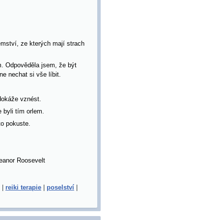
emství, ze kterých mají strach
ím. Odpověděla jsem, že být
 nechat si vše líbit.
 dokáže vznést.
e byli tím orlem.
to pokuste.
leanor Roosevelt
|
reiki terapie
|
poselství
|