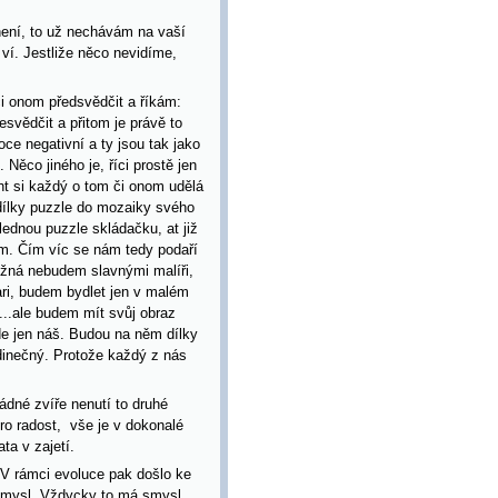
 není, to už nechávám na vaší
ví. Jestliže něco nevidíme,
i onom předsvědčit a říkám:
vědčit a přitom je právě to
e negativní a ty jsou tak jako
Něco jiného je, říci prostě jen
cht si každý o tom či onom udělá
 dílky puzzle do mozaiky svého
lednou puzzle skládačku, at již
m. Čím víc se nám tedy podaří
Možná nebudem slavnými malíři,
rari, budem bydlet jen v malém
i...ale budem mít svůj obraz
de jen náš. Budou na něm dílky
edinečný. Protože každý z nás
ádné zvíře nenutí to druhé
ro radost, vše je v dokonalé
ta v zajetí.
. V rámci evoluce pak došlo ke
 smysl. Vždycky to má smysl.