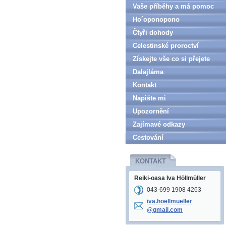
Vaše příběhy a má pomoc
Ho´oponopono
Čtyři dohody
Celestinské proroctví
Získejte vše co si přejete
Dalajláma
Kontakt
Napište mi
Upozornění
Zajímavé odkazy
Cestování
KONTAKT
Reiki-oasa Iva Höllmüller
043-699 1908 4263
iva.hoel
lmueller
@gmail.c
om