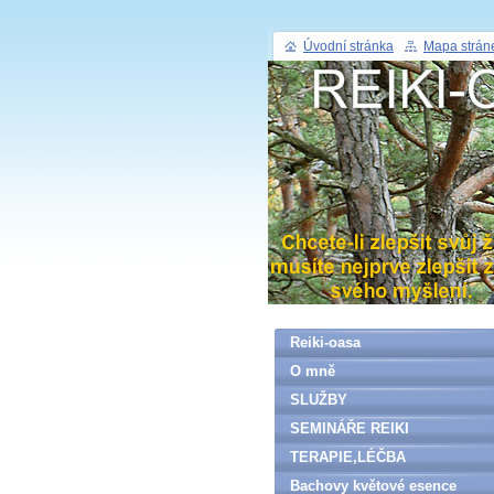
Úvodní stránka
Mapa strán
Reiki-oasa
O mně
SLUŽBY
SEMINÁŘE REIKI
TERAPIE,LÉČBA
Bachovy květové esence