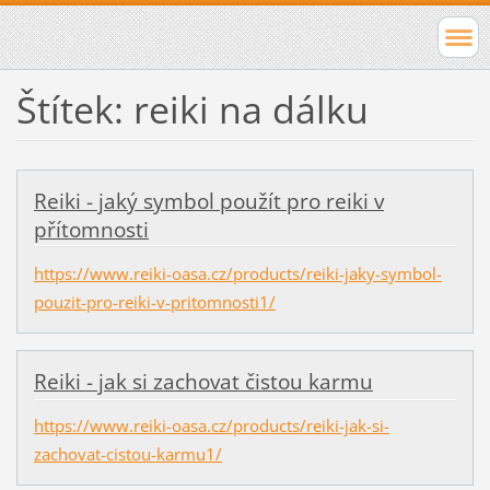
Štítek: reiki na dálku
Reiki - jaký symbol použít pro reiki v
přítomnosti
https://www.reiki-oasa.cz/products/reiki-jaky-symbol-
pouzit-pro-reiki-v-pritomnosti1/
Reiki - jak si zachovat čistou karmu
https://www.reiki-oasa.cz/products/reiki-jak-si-
zachovat-cistou-karmu1/