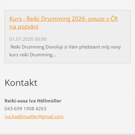
Kurs - Reiki Drumming 2026- pouze v ČR
na pozvání
01.07.2026 00:00
Reiki Drumming Dovoluji si Vám představit můj nový
kurs reiki Drumming...
Kontakt
Reiki-oasa Iva Höllmüller
043-699 1908 4263
iva.hoel
lmueller
@gmail.c
om