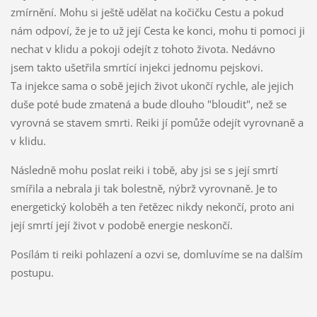
zmírnění. Mohu si ještě udělat na kočičku Cestu a pokud
nám odpoví, že je to už její Cesta ke konci, mohu ti pomoci ji
nechat v klidu a pokoji odejít z tohoto života. Nedávno
jsem takto ušetřila smrtící injekci jednomu pejskovi.
Ta injekce sama o sobě jejich život ukončí rychle, ale jejich
duše poté bude zmatená a bude dlouho "bloudit", než se
vyrovná se stavem smrti. Reiki jí pomůže odejít vyrovnaně a
v klidu.
Následně mohu poslat reiki i tobě, aby jsi se s její smrtí
smířila a nebrala ji tak bolestně, nýbrž vyrovnaně. Je to
energetický koloběh a ten řetězec nikdy nekončí, proto ani
její smrtí její život v podobě energie neskončí.
Posílám ti reiki pohlazení a ozvi se, domluvíme se na dalším
postupu.