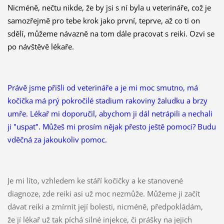
Nicméně, nečtu nikde, že by jsi s ní byla u veterináře, což je
samozřejmě pro tebe krok jako první, teprve, až co ti on
sdělí, můžeme návazně na tom dále pracovat s reiki. Ozvi se
po návštěvě lékaře.
Právě jsme přišli od veterináře a je mi moc smutno, má
kočička má prý pokročilé stadium rakoviny žaludku a brzy
umře. Lékař mi doporučil, abychom ji dál netrápili a nechali
ji "uspat". Můžeš mi prosím nějak přesto ještě pomoci? Budu
vděčná za jakoukoliv pomoc.
Je mi líto, vzhledem ke stáří kočičky a ke stanovené
diagnoze, zde reiki asi už moc nezmůže. Můžeme ji začít
dávat reiki a zmírnit její bolesti, nicméně, předpokládám,
že jí lékař už tak píchá silné injekce, či prášky na jejich