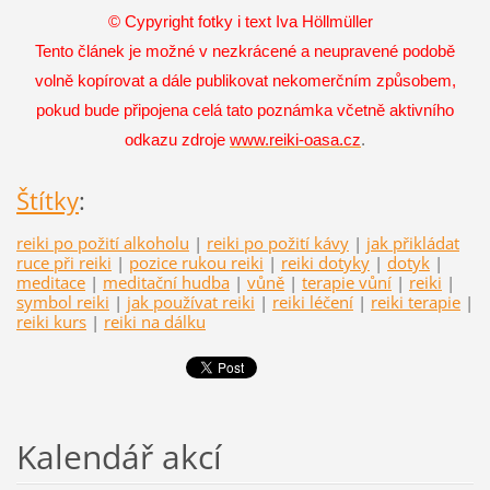
© Cypyright fotky i text Iva Höllmüller
Tento článek je možné v nezkrácené a neupravené podobě
volně kopírovat a dále publikovat nekomerčním způsobem,
pokud bude připojena celá tato poznámka včetně aktivního
odkazu zdroje
www.reiki-oasa.cz
.
Štítky
:
reiki po požití alkoholu
|
reiki po požití kávy
|
jak přikládat
ruce při reiki
|
pozice rukou reiki
|
reiki dotyky
|
dotyk
|
meditace
|
meditační hudba
|
vůně
|
terapie vůní
|
reiki
|
symbol reiki
|
jak používat reiki
|
reiki léčení
|
reiki terapie
|
reiki kurs
|
reiki na dálku
Kalendář akcí