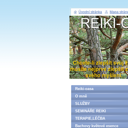
Úvodní stránka
Mapa strán
Reiki-oasa
O mně
SLUŽBY
SEMINÁŘE REIKI
TERAPIE,LÉČBA
Bachovy květové esence