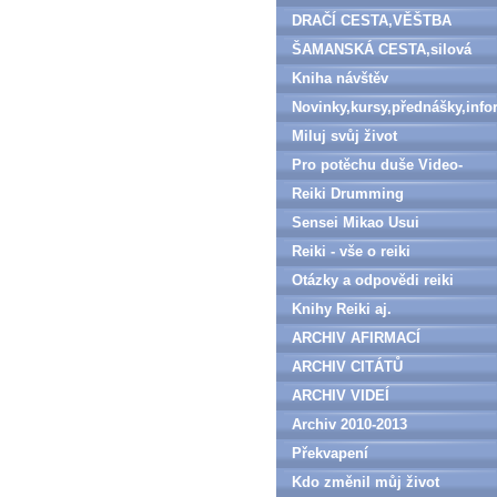
DRAČÍ CESTA,VĚŠTBA
ŠAMANSKÁ CESTA,silová
zvířata
Kniha návštěv
Novinky,kursy,přednášky,inf
Miluj svůj život
Pro potěchu duše Video-
denně aktualizováno
Reiki Drumming
Sensei Mikao Usui
Reiki - vše o reiki
Otázky a odpovědi reiki
Knihy Reiki aj.
ARCHIV AFIRMACÍ
ARCHIV CITÁTŮ
ARCHIV VIDEÍ
Archiv 2010-2013
Překvapení
Kdo změnil můj život