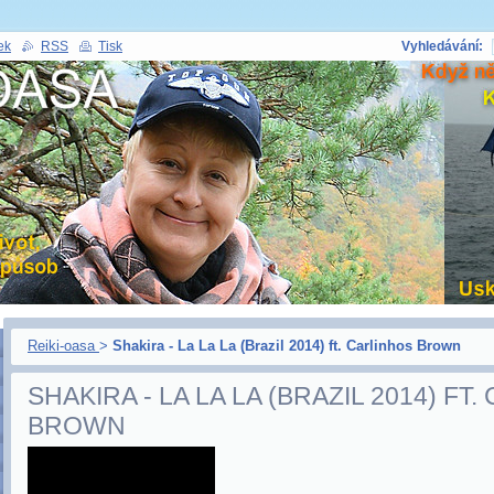
ek
RSS
Tisk
Vyhledávání:
Reiki-oasa
>
Shakira - La La La (Brazil 2014) ft. Carlinhos Brown
SHAKIRA - LA LA LA (BRAZIL 2014) FT
BROWN