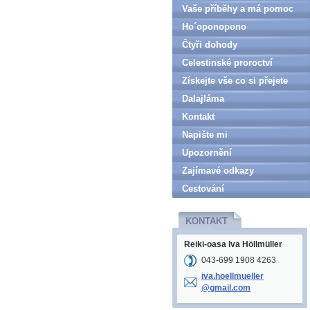
Vaše příběhy a má pomoc
Ho´oponopono
Čtyři dohody
Celestinské proroctví
Získejte vše co si přejete
Dalajláma
Kontakt
Napište mi
Upozornění
Zajímavé odkazy
Cestování
KONTAKT
Reiki-oasa Iva Höllmüller
043-699 1908 4263
iva.hoel
lmueller
@gmail.c
om