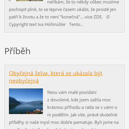
neříkám, že to někdy vůbec musíme
pochopit plně, to se teprve časem ukáže, že prostě jen
patří k životu a že to není "konečná"....více ZDE. ©
Cypyright text Iva Höllmüller Tento...
Příběh
Obyčejná želva, která se ukázala být
neobyčejná
Nesu vám malé povídání
z dovolené, kde jsem zažila moc
krásnou příhodu a ráda se s vámi o
ni podělím. Jak víte, právě skutečné
příběhy si naše mysl moc dobře pamatuje. Byli jsme na