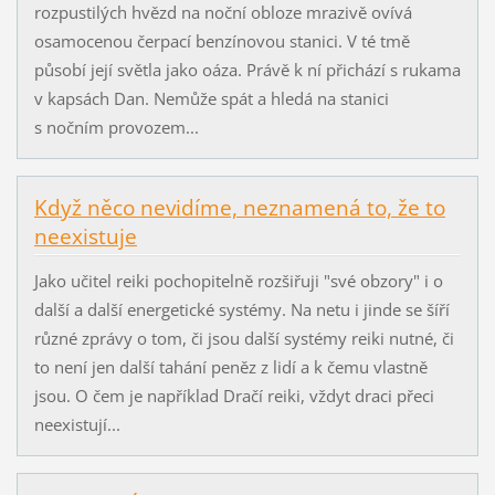
rozpustilých hvězd na noční obloze mrazivě ovívá
osamocenou čerpací benzínovou stanici. V té tmě
působí její světla jako oáza. Právě k ní přichází s rukama
v kapsách Dan. Nemůže spát a hledá na stanici
s nočním provozem...
Když něco nevidíme, neznamená to, že to
neexistuje
Jako učitel reiki pochopitelně rozšiřuji "své obzory" i o
další a další energetické systémy. Na netu i jinde se šíří
různé zprávy o tom, či jsou další systémy reiki nutné, či
to není jen další tahání peněz z lidí a k čemu vlastně
jsou. O čem je například Dračí reiki, vždyt draci přeci
neexistují...