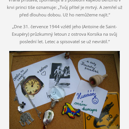
krvi princi tiše oznamuje: „Tvůj přítel je mrtvý. A zemřel už
před dlouhou dobou. Už ho nemůžeme najít.“
„Dne 31. července 1944 vzlétl jeho (Antoine de Saint-
Exupéry) průzkumný letoun z ostrova Korsika na svůj
poslední let. Letec a spisovatel se už nevrátil.“