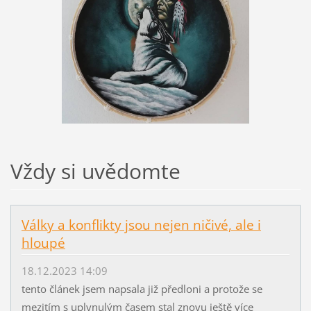
Vždy si uvědomte
Války a konflikty jsou nejen ničivé, ale i
hloupé
18.12.2023 14:09
tento článek jsem napsala již předloni a protože se
mezitím s uplynulým časem stal znovu ještě více