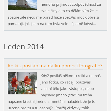
nemohu přijmout zodpovědnost za
svoje činy a to co dělám vím že je
špatné ,ale něco mě pořád háže zpět.Víš moc dobře si
pamatuji, jak jsem na tom byla velmi špatně kdysi...
Leden 2014
Reiki - posílání na dálku pomocí fotografie?
Když posíláš někomu reiki a nemáš
jeho fotku, co raději používáš,
vlastní tělo jako zástupce, nebo
napsané jméno (stačí mi třeba
napsané křestní jméno a mentální naladění, že je to
určeno pro tu a tu osobu)? Použij vždycky tolik