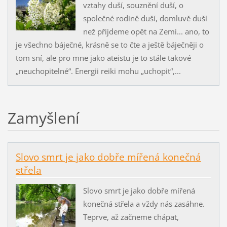
vztahy duší, souznění duší, o
společné rodině duší, domluvě duší
než přijdeme opět na Zemi... ano, to
je všechno báječné, krásně se to čte a ještě báječněji o
tom sní, ale pro mne jako ateistu je to stále takové
„neuchopitelné“. Energii reiki mohu „uchopit“,...
Zamyšlení
Slovo smrt je jako dobře mířená konečná
střela
Slovo smrt je jako dobře mířená
konečná střela a vždy nás zasáhne.
Teprve, až začneme chápat,