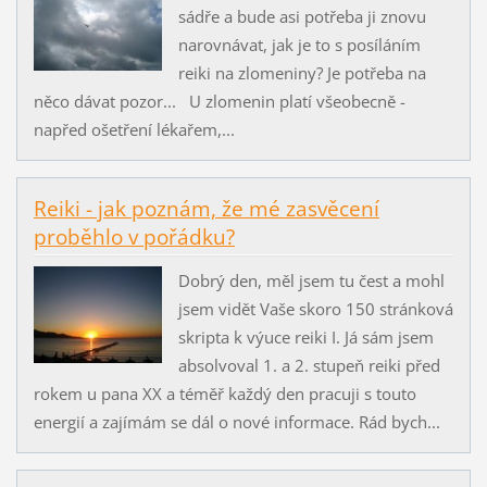
sádře a bude asi potřeba ji znovu
narovnávat, jak je to s posíláním
reiki na zlomeniny? Je potřeba na
něco dávat pozor... U zlomenin platí všeobecně -
napřed ošetření lékařem,...
Reiki - jak poznám, že mé zasvěcení
proběhlo v pořádku?
Dobrý den, měl jsem tu čest a mohl
jsem vidět Vaše skoro 150 stránková
skripta k výuce reiki I. Já sám jsem
absolvoval 1. a 2. stupeň reiki před
rokem u pana XX a téměř každý den pracuji s touto
energií a zajímám se dál o nové informace. Rád bych...