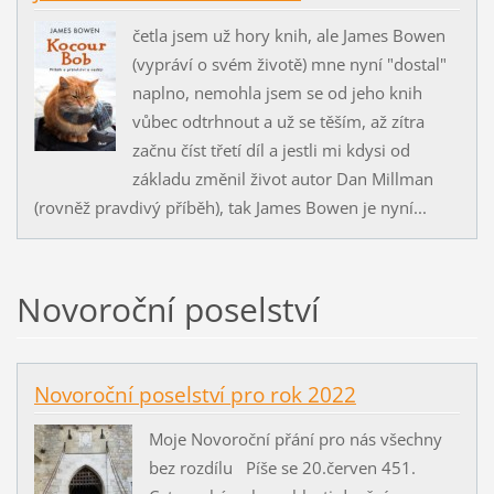
četla jsem už hory knih, ale James Bowen
(vypráví o svém životě) mne nyní "dostal"
naplno, nemohla jsem se od jeho knih
vůbec odtrhnout a už se těším, až zítra
začnu číst třetí díl a jestli mi kdysi od
základu změnil život autor Dan Millman
(rovněž pravdivý příběh), tak James Bowen je nyní...
Novoroční poselství
Novoroční poselství pro rok 2022
Moje Novoroční přání pro nás všechny
bez rozdílu Píše se 20.červen 451.