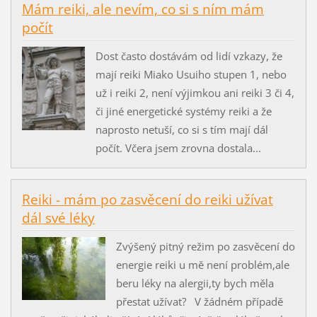
Mám reiki, ale nevím, co si s ním mám
počít
Dost často dostávám od lidí vzkazy, že
mají reiki Miako Usuiho stupen 1, nebo
už i reiki 2, není výjimkou ani reiki 3 či 4,
či jiné energetické systémy reiki a že
naprosto netuší, co si s tím mají dál
počít. Včera jsem zrovna dostala...
Reiki - mám po zasvěcení do reiki užívat
dál své léky
Zvýšený pitný režim po zasvěcení do
energie reiki u mě není problém,ale
beru léky na alergii,ty bych měla
přestat užívat? V žádném případě