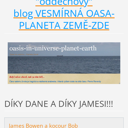
"oddechový"
blog VESMÍRNÁ OASA-
PLANETA ZEMĚ-ZDE
DÍKY DANE A DÍKY JAMESI!!!
James Bowen a kocour Bob