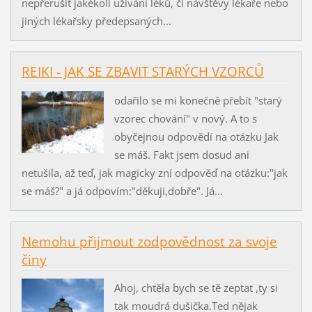
nepřerušit jakékoli užívání léků, či návštěvy lékaře nebo
jiných lékařsky předepsaných...
REIKI - JAK SE ZBAVIT STARÝCH VZORCŮ
odařilo se mi konečně přebít "starý
vzorec chování" v nový. A to s
obyčejnou odpovědí na otázku Jak
se máš. Fakt jsem dosud ani
netušila, až teď, jak magicky zní odpověď na otázku:"jak
se máš?" a já odpovím:"děkuji,dobře". Já...
Nemohu přijmout zodpovědnost za svoje
činy
Ahoj, chtěla bych se tě zeptat ,ty si
tak moudrá dušička.Ted nějak