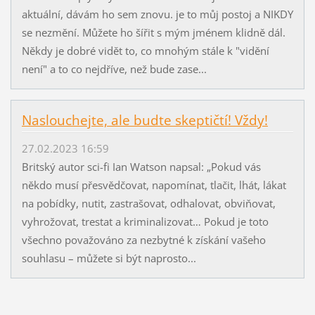
aktuální, dávám ho sem znovu. je to můj postoj a NIKDY
se nezmění. Můžete ho šířit s mým jménem klidně dál.
Někdy je dobré vidět to, co mnohým stále k "vidění
není" a to co nejdříve, než bude zase...
Naslouchejte, ale budte skeptičtí! Vždy!
27.02.2023 16:59
Britský autor sci-fi Ian Watson napsal: „Pokud vás
někdo musí přesvědčovat, napomínat, tlačit, lhát, lákat
na pobídky, nutit, zastrašovat, odhalovat, obviňovat,
vyhrožovat, trestat a kriminalizovat… Pokud je toto
všechno považováno za nezbytné k získání vašeho
souhlasu – můžete si být naprosto...