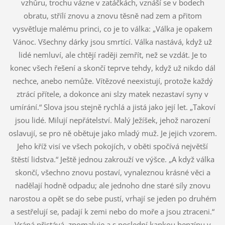
vzhůru, trochu vázne v zatáčkách, vznáší se v bodech
obratu, střílí znovu a znovu těsně nad zem a přitom
vysvětluje malému princi, co je to válka: „Válka je opakem
Vánoc. Všechny dárky jsou smrtící. Válka nastává, když už
lidé nemluví, ale chtějí raději zemřít, než se vzdát. Je to
konec všech řešení a skončí teprve tehdy, když už nikdo dál
nechce, anebo nemůže. Vítězové neexistují, protože každý
ztrácí přítele, a dokonce ani slzy matek nezastaví syny v
umírání.“ Slova jsou stejně rychlá a jistá jako její let. „Takoví
jsou lidé. Milují nepřátelství. Malý Ježíšek, jehož narození
oslavují, se pro ně obětuje jako mladý muž. Je jejich vzorem.
Jeho kříž visí ve všech pokojích, v oběti spočívá největší
štěstí lidstva.“ Ještě jednou zakrouží ve výšce. „A když válka
skončí, všechno znovu postaví, vynaleznou krásné věci a
nadělají hodně odpadu; ale jednoho dne staré síly znovu
narostou a opět se do sebe pustí, vrhají se jeden po druhém
a sestřelují se, padají k zemi nebo do moře a jsou ztraceni.“
Vráná přistává, zpomaluje a s poslední kapkou benzínu v