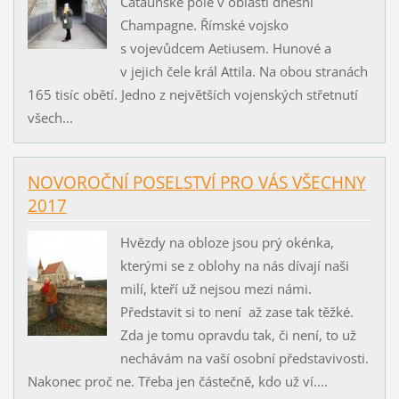
Cataunské pole v oblasti dnešní
Champagne. Římské vojsko
s vojevůdcem Aetiusem. Hunové a
v jejich čele král Attila. Na obou stranách
165 tisíc obětí. Jedno z největších vojenských střetnutí
všech...
NOVOROČNÍ POSELSTVÍ PRO VÁS VŠECHNY
2017
Hvězdy na obloze jsou prý okénka,
kterými se z oblohy na nás dívají naši
milí, kteří už nejsou mezi námi.
Představit si to není až zase tak těžké.
Zda je tomu opravdu tak, či není, to už
nechávám na vaší osobní představivosti.
Nakonec proč ne. Třeba jen částečně, kdo už ví....