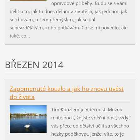
opravdové příběhy. Budu se s vámi
dělit o to, jak to dnes dělám v životě já, jak jednám, jak
se chovám, o čem přemýšlím, jak se dál
sebevzdělávám, koho potkávám. Co se mi povedlo, ale
také, co...
BŘEZEN 2014
Zapomenuté kouzlo a jak ho znovu uvést
do života
Tím Kouzlem je Vděčnost. Možná
máte pocit, že jste vděční dost, vždyť
vás přece od dětství učili za všechno
hezky poděkovat. Jenže, víte, to je