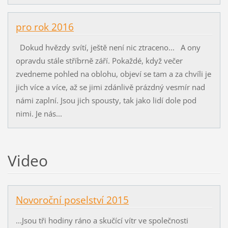
pro rok 2016
Dokud hvězdy svítí, ještě není nic ztraceno... A ony
opravdu stále stříbrně září. Pokaždé, když večer
zvedneme pohled na oblohu, objeví se tam a za chvíli je
jich více a více, až se jimi zdánlivě prázdný vesmír nad
námi zaplní. Jsou jich spousty, tak jako lidí dole pod
nimi. Je nás...
Video
Novoroční poselství 2015
...Jsou tři hodiny ráno a skučící vítr ve společnosti