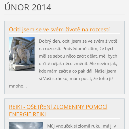
ÚNOR 2014
Ocitl jsem se ve svém životě na rozcestí
Dobrý den, ocitl jsem se ve svém životě
na rozcestí. Podvědomě cítím, že bych
měl se sebou něco začít dělat, měl bych
určitě nějak něco změnit. Ale nevím jak,
kde mám začít a co pak dál. Našel jsem
si Vaši stránku, mám pocit, že toho již
mnoho...
REIKI - OŠETŘENÍ ZLOMENINY POMOCÍ
ENERGIE REIKI
Můj vnouček si zlomil ruku, má ji v