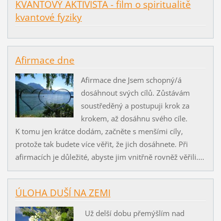
KVANTOVÝ AKTIVISTA - film o spiritualitě
kvantové fyziky
Afirmace dne
Afirmace dne Jsem schopný/á
dosáhnout svých cílů. Zůstávám
soustředěný a postupuji krok za
krokem, až dosáhnu svého cíle.
K tomu jen krátce dodám, začněte s menšími cíly,
protože tak budete více věřit, že jich dosáhnete. Při
afirmacích je důležité, abyste jim vnitřně rovněž věřili....
ÚLOHA DUŠÍ NA ZEMI
Už delší dobu přemýšlím nad