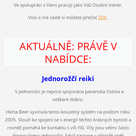
Ve spolupráci s Vámi pracuji jako Váš Osobní trenér.
Více o mé cestě si můžete přečíst
ZDE
.
AKTUÁLNĚ: PRÁVĚ V
NABÍDCE:
Jednorožčí reiki
S jednorožci je nejvíce spojována panenská čistota a
veškeré dobro.
Herta Beer vyvinula tento kouzelný systém na podzim roku
2005. Slouží ke spojení se s energií těchto krásných bytostí a
rovněž pomáhá ke kontaktu s vílí říší. Víly jsou velmi často
doprovázeny jednorožci, když nastane v přírodě opět