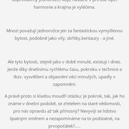
harmonie a krajina je vyléčena.
Mnozí považují jednorožce jen za fantastickou vymyšlenou
bytost, podobně jako víly, skřítky,kentaury - a jiné.
Ale tyto bytosti, stejně jako v době minulé, existují i dnes.
Jenže díky dnešnímu rychlému času, pokroku v technice a
tkzv. vysvětlení a objasnění věcí minulých, upadly v
zapomnění.
A právě proto si kladou moudří otázku: Je pokrok, tak, jak ho
známe v dnešní podobě, se zřetelem na staré vědomosti,
pro nás opravdu až tak přínosný? Nevyvíjí se lidstvo
špatným směrem a nezapomínáme na to podstatné, na
prvopočátek?.....