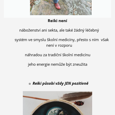
Reiki není
náboženství ani sekta, ale také žádný léčebný
systém ve smyslu školní medicíny, přesto s ním však
není v rozporu
náhradou za tradiční školní medicínu
jeho energie nemůže být zneužita
☼
Reiki působí vždy JEN pozitivně