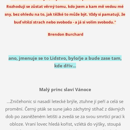
Rozhoduji se zůstat věrný tomu, kdo jsem a kam mě vedou mé
sny, bez ohledu na to, jak těžké to může být. Vždy si pamatuji, že
buď vítězí strach nebo svoboda - a já si volím svobodu."
Brendon Burchard
ano, jmenuje se to Lidstvo, bylo/je a bude zase tam,
kde dřív...
Malý princ slaví Vánoce
...Zničehonic si nasadí letecké brýle, ztuhne jí peří a celá se
promění. Černý pták se sune jako záchytný stíhač z dávných
dob po zasněženém letišti a zvedá se za svou smrtící prací k
obloze. Vraní lovec hledá kořist, vzlétá do výšky, stoupá