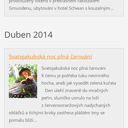
prodloužený víkend v překrásném rakouském
Gmundenu, ubytováni v hotel Schwan s kouzelným...
Duben 2014
Svatojakubská noc plná čarování
Svatojakubská noc plná čarování
K čemu je potřeba tuku nevinného
hocha, aneb jak vysedět zelená kuřata
Den ulehl znaveně do mračných
peřin, sluníčko usnulo na loži
z červenooranžových nadýchaných
obláčků a tichými kroky zastřena pláštěm tmy se
pomalu blíží...