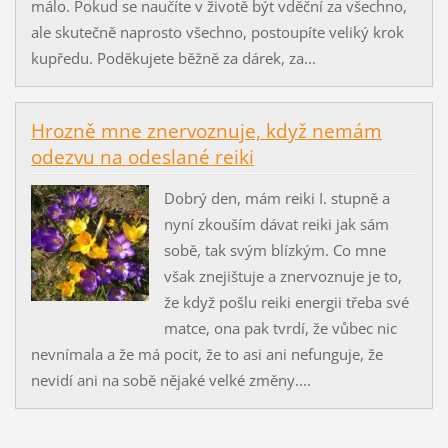
málo. Pokud se naučíte v životě být vděční za všechno,
ale skutečně naprosto všechno, postoupíte veliký krok
kupředu. Poděkujete běžně za dárek, za...
Hrozně mne znervoznuje, když nemám
odezvu na odeslané reiki
Dobrý den, mám reiki I. stupně a
nyní zkouším dávat reiki jak sám
sobě, tak svým blízkým. Co mne
však znejištuje a znervoznuje je to,
že když pošlu reiki energii třeba své
matce, ona pak tvrdí, že vůbec nic
nevnímala a že má pocit, že to asi ani nefunguje, že
nevidí ani na sobě nějaké velké změny....